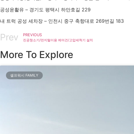
공성윤활유 – 경기도 평택시 하만호길 229
내 트럭 공성 세차장 – 인천시 중구 축항대로 269번길 183
Prev
PREVIOUS
진공청소기/먼지털이용 에어건/고압세척기 설치
More To Explore
셀프워시 FAMILY